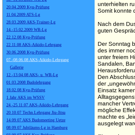
unterhielten 
20.04.2009 Kyu-Prüfung
Somit konnte d
11.04.2009 ATS-Lg
28.03.2009 AKS-Trainer-Lg
Nach dem Dus
guten Gespräc
14.-15.02.2009 WR-Lg
22.12.08 Kyu-Prüfung
Der Sonntag 
22.11.08 AKS-Aikido-Lehrgang
des immer noc
30.06.2008 Kyu-Prüfung
unter freiem H
07.-08.06.08 AKS-Aikido-Lehrgang
Sandalen, Bar
Gallerie
Herausforderu
12.-13.04.08 AKS- u. WR-Lg
Den Abschluss
01.03.2008 Budolehrgang
der „ungewöhnl
Einsatz kamen.
18.02.08 Kyu-Prüfung
Alltagsgegens
1 Jahr AKS im WSSV
mancher Vertre
24.-25.11.07 AKS-Aikido-Lehrgang
mögliche Effek
20.10.07 Techn.Lehrgang Jiu-Jitsu
machte es „lei
14.09.07 AKS Budomeeting Uetze
ausgelegt war
08.09.07 Jubiläums-Lg in Hamburg