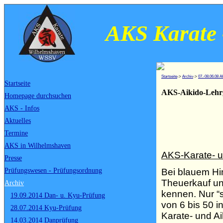
AKS Karate 
Startseite
->
Archiv
->
07.-08.06.08 
Startseite
AKS-Aikido-Lehr
Homepage durchsuchen
AKS - Infos
Aktuelles
Termine
AKS in Wilhelmshaven
AKS-Karate- u
Presse
Bei blauem Hi
Prüfungswesen - Prüfungsordnung
Theuerkauf un
Archiv
kennen. Nur “s
19.09.2014 Dan- u. Kyu-Prüfung
von 6 bis 50 
28.07.2014 Kyu-Prüfung
Karate- und A
14.03.2014 Danprüfung