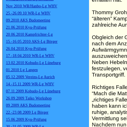
Nov 2010 WR/Hanbo-Lg WHV
Thommy Groh, 2
25.-26.09.10 WR-Lg WHV
“älteren” Kam
09.2010 AKS Budomeeting
zahlreiche Au
21.06.2010 Kyu-Prüfung
20.06.2010 Kampfrichter-Lg
Obgleich der 
15.-16.05.2010 AKS-Lg Börger
nach dem Anzi
26.04.2010 Kyu-Prüfung
Aufwärmgymnast
auszuweichen 
17.-18.04.2010 WR-Lg WHV
Neben Hebeln 
13.02.2010 Kobudo-Lg Lüneburg
festzulegen, 
01.2010 Lg Langen
Transportgriff.
05.12.2009 Vereins-Lg Aurich
14.-15.11.2009 WR-Lg WHV
Richtiges Fall
07.11.2009 Kobudo-Lg Lüneburg
“Mach
die Mat
26.09.2009 Taiko Workshop
„richtiges Fa
haben kann ic
09.2009 AKS Budomeeting
ruhige, analyt
22.-23.08.2009 Lg Börger
Vermittlung s
15.06.2009 Kyu-Prüfung
Nachdem nun d
30.-31.05.2009 WR-Lg