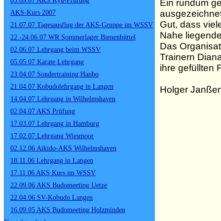
03.09.07 AKS Kyu-Prüfung
Ein rundum ge
ausgezeichnet
AKS-Kurs 2007
Gut, dass viel
21.07.07 Tagesausflug der AKS-Gruppe im WSSV
Nahe liegende
22.-24.06.07 WR Sommerlager Bienenbüttel
Das Organisat
02.06.07 Lehrgang beim WSSV
Trainern Dian
05.05.07 Karate Lehrgang
ihre gefüllten
23.04.07 Sondertraining Hanbo
21.04.07 Kobudolehrgang in Langen
Holger Janße
14.04.07 Lehrgang in Wilhelmshaven
02.04.07 AKS Prüfung
17.03.07 Lehrgang in Hamburg
17.02.07 Lehrgang Wiesmoor
02.12.06 Aikido-AKS Wilhelmshaven
18.11.06 Lehrgang in Langen
17.11.06 AKS Kurs im WSSV
22.09.06 AKS Budomeeting Uetze
22.04.06 SV-Kobudo Langen
16.09.05 AKS Budomeeting Holzminden