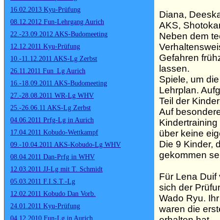
16.02.2013 Kyu-Prüfung
Diana, Deeskal
08.12.2012 Fun-Lehrgang Aurich
AKS, Shotokan
22.-23.09.2012 AKS-Budomeeting
Neben dem tech
Verhaltenswei
12.12.2011 Kyu-Prüfung
Gefahren frühz
10.-11.12.2011 AKS-Lg Zerbst
lassen.
26.11.2011 Fun_Lg Aurich
Spiele, um di
16.-18.09.2011 AKS-Budomeeting
Lehrplan. Auf
27.-28.08.2011 WR-Lg WHV
Teil der Kinde
25.-26.06.11 AKS-Lg Zerbst
Auf besondere
04.06.2011 Prfg-Lg in Aurich
Kindertrainin
über keine ei
17.04.2011 Kobudo-Wettkampf
Die 9 Kinder,
09.-10.04.2011 AKS-Kobudo-Lg WHV
gekommen sei
08.04.2011 Dan-Prfg in WHV
12.03.2011 JJ-Lg mit T. Schmidt
Für Lena Duif
05.03.2011 F.I.S.T.-Lg
sich der Prüfu
12.02.2011 Kobudo Dan Vorb.
Wado Ryu. Ihr 
24.01.2011 Kyu-Prüfung
waren die ers
erhalten hat.
04.12.2010 Fun-Lg in Aurich