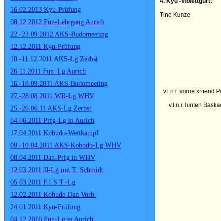
4. Kyu -Violettgurt:
16.02.2013 Kyu-Prüfung
Tino Kunze
08.12.2012 Fun-Lehrgang Aurich
22.-23.09.2012 AKS-Budomeeting
12.12.2011 Kyu-Prüfung
10.-11.12.2011 AKS-Lg Zerbst
26.11.2011 Fun_Lg Aurich
16.-18.09.2011 AKS-Budomeeting
v.l.n.r. vorne kniend
27.-28.08.2011 WR-Lg WHV
v.l.n.r. hinten Bas
25.-26.06.11 AKS-Lg Zerbst
04.06.2011 Prfg-Lg in Aurich
17.04.2011 Kobudo-Wettkampf
09.-10.04.2011 AKS-Kobudo-Lg WHV
08.04.2011 Dan-Prfg in WHV
12.03.2011 JJ-Lg mit T. Schmidt
05.03.2011 F.I.S.T.-Lg
12.02.2011 Kobudo Dan Vorb.
24.01.2011 Kyu-Prüfung
04.12.2010 Fun-Lg in Aurich