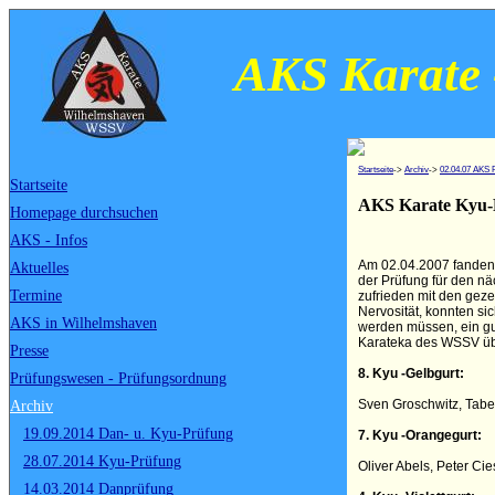
AKS Karate 
Startseite
->
Archiv
->
02.04.07 AKS 
Startseite
AKS Karate Kyu-
Homepage durchsuchen
AKS - Infos
Am 02.04.2007 fanden 
Aktuelles
der Prüfung für den n
Termine
zufrieden mit den gez
Nervosität, konnten si
AKS in Wilhelmshaven
werden müssen, ein gu
Karateka des WSSV üb
Presse
8. Kyu -Gelbgurt:
Prüfungswesen - Prüfungsordnung
Sven Groschwitz, Tabe
Archiv
19.09.2014 Dan- u. Kyu-Prüfung
7. Kyu -Orangegurt:
28.07.2014 Kyu-Prüfung
Oliver Abels, Peter Cie
14.03.2014 Danprüfung